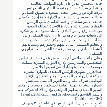
خالد المحيسن مدير عام إدارة المواهب العالمية
والتنظيم شركة سابك ومنصور الشثري نائب رئيس
غرفة الرياض ورئيس اللجنة السعودية لسوق العمل و
عبدالله الضويحي رئيس قسم الإدارة كلية إدارة الأعمال
جامعة الامير سلطان وأحمد الغامدي نائب الرئيس
للموارد البشرية stc و بادارة الاستاذ عبدالله العودة
من جانبه رفع رئيس النادي الاستاذ سعود العمير شكره
الى سعادة مدير عام هدف على رعايته الملتقى والى
سعادة مدير الجامعة ومدير مركز خدمة المجتمع
والتعليم المستمر على دعمهم وحضورهم ومساندتهم
لأنشطة النادي والى مجموعة stc الشريك الاستراتيجي
للملتقى.
وعلى جانب الملتقى أقيمت ورش عمل تستهدف تطوير
المختصين والممارسين لإدارة الموارد البشرية شملت
موضوعات متعددة وشارك في تقديمها كلاً من
عبدالعزيز الشهري الرئيس التنفيذي للموارد البشرية
شركة تبادل وأحمد الجعيدان المدير التنفيذي للإنتاج
الوظيفي شركة علم و عبدالعزيز التميمي مستشار
الموارد البشرية الهيئة العامة للإستثمار وحسام ال مغثم
المدير التنفيذي لتطوير المواهب وإدارة الاداء شركة علم
و سمر القاسم وTalent identification and development
David Jones CEO
الجدير بالذكر ان النادي تاسس في عام ٢٠١٢ و يهدف