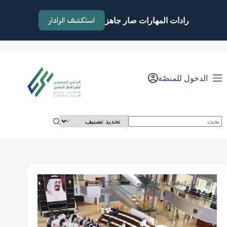
لتجاوز
لى
استكشف الرادار
رادات المهارات صار جاهز
لمحتوى
الدخول للمنصّة
لا
توجد
نتائج