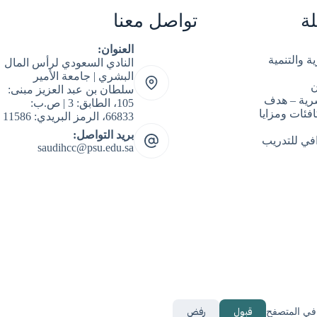
ة
تواصل معنا
العنوان:
ة والتنمية
النادي السعودي لرأس المال
البشري | جامعة الأمير
ن
سلطان بن عبد العزيز مبنى:
شرية – هدف
105، الطابق: 3 | ص.ب:
فئات ومزايا
66833، الرمز البريدي: 11586
بريد التواصل:
افي للتدريب
saudihcc@psu.edu.sa
قبول
رفض
 في المتصفح