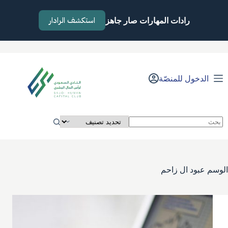
لتجاوز
لى
استكشف الرادار
رادات المهارات صار جاهز
لمحتوى
الدخول للمنصّة
لا
توجد
نتائج
الوسم
عبود ال زاحم