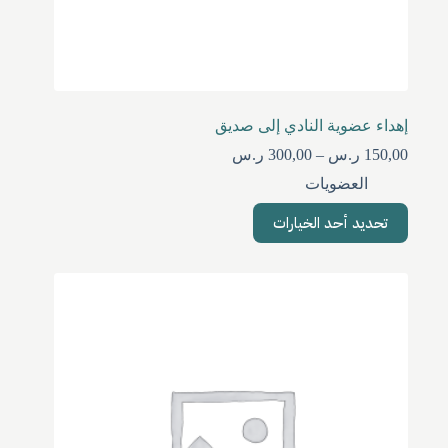
إهداء عضوية النادي إلى صديق
نطاق
150,00
ر.س
–
300,00
ر.س
السعر:
العضويات
من
هناك
تحديد أحد الخيارات
خلال
العديد
من
الأشكال
المختلفة
لهذا
المنتج.
يمكن
اختيار
الخيارات
على
صفحة
المنتج