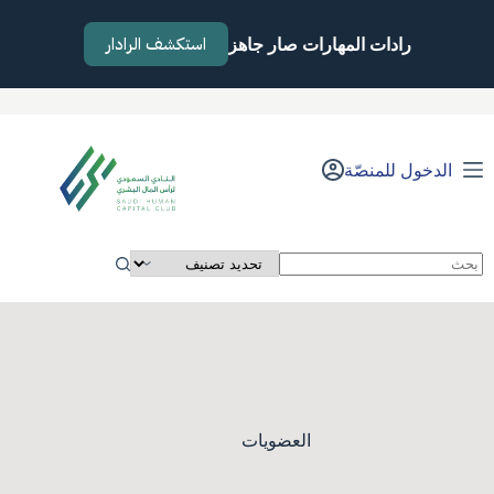
لتجاوز
لى
استكشف الرادار
رادات المهارات صار جاهز
لمحتوى
الدخول للمنصّة
لا
توجد
نتائج
العضويات