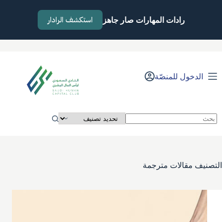
لتجاوز
لى
استكشف الرادار
رادات المهارات صار جاهز
لمحتوى
الدخول للمنصّة
لا
توجد
نتائج
التصنيف
مقالات مترجمة