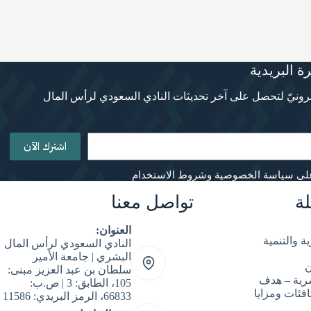
ة البريدية
ترونيّ لتحصل على آخر تحديثات النادي السعودي لرأس المال
اشترك الآن
لى سياسة الخصوصية وشروط الاستخدام
ة
تواصل معنا
العنوان:
ة والتنمية
النادي السعودي لرأس المال
البشري | جامعة الأمير
ن
سلطان بن عبد العزيز مبنى:
شرية – هدف
105، الطابق: 3 | ص.ب:
فئات ومزايا
66833، الرمز البريدي: 11586