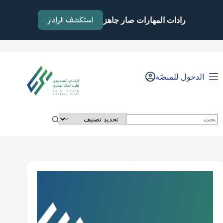
لتجاوز
لى
استكشف الرادار
رادات المهارات صار جاهز
لمحتوى
الدخول للمنصّة
لا
توجد
نتائج