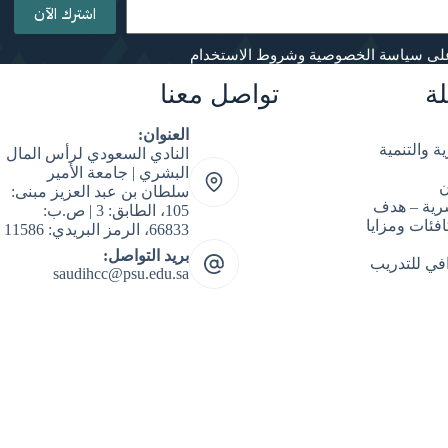
اشترك الآن
لى سياسة الخصوصية وشروط الاستخدام
ة
تواصل معنا
العنوان:
ة والتنمية
النادي السعودي لرأس المال
البشري | جامعة الأمير
ن
سلطان بن عبد العزيز مبنى:
شرية – هدف
105، الطابق: 3 | ص.ب:
فئات ومزايا
66833، الرمز البريدي: 11586
بريد التواصل:
افي للتدريب
saudihcc@psu.edu.sa